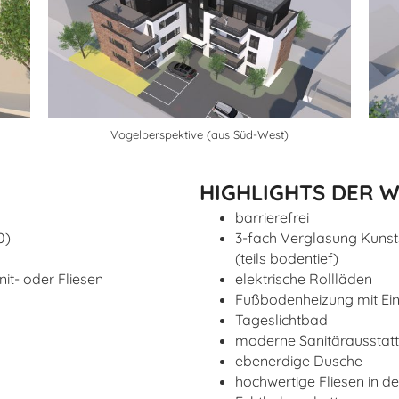
Vogelperspektive (aus Süd-West)
HIGHLIGHTS DER 
barrierefrei
0)
3-fach Verglasung Kunsts
(teils bodentief)
t- oder Fliesen
elektrische Rollläden
Fußbodenheizung mit Ei
Tageslichtbad
moderne Sanitärausstat
ebenerdige Dusche
hochwertige Fliesen in d