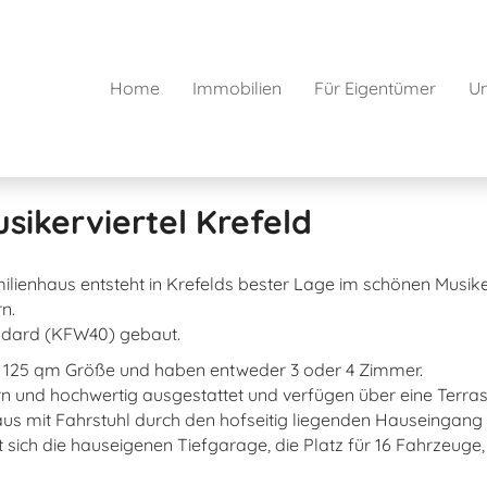
Home
Immobilien
Für Eigentümer
U
sikerviertel Krefeld
lienhaus entsteht in Krefelds bester Lage im schönen Musike
n.
ndard (KFW40) gebaut.
d 125 qm Größe und haben entweder 3 oder 4 Zimmer.
rn und hochwertig ausgestattet und verfügen über eine Terr
s mit Fahrstuhl durch den hofseitig liegenden Hauseingang o
ich die hauseigenen Tiefgarage, die Platz für 16 Fahrzeuge, 