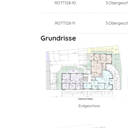
ROTT128-10
3.Obergesc
ROTT128-11
3.Obergesc
Grundrisse
Erdgeschoss