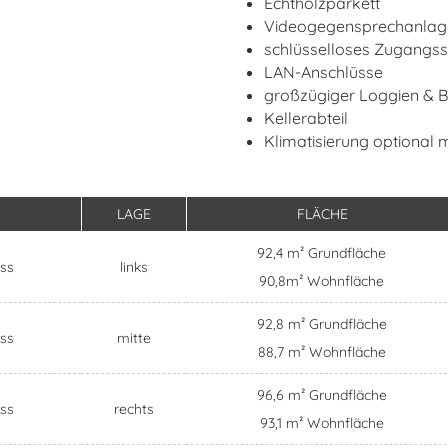
Echtholzparkett
Videogegensprechanlage
schlüsselloses Zugangs
LAN-Anschlüsse
großzügiger Loggien & B
Kellerabteil
Klimatisierung optional 
LAGE
FLÄCHE
92,4 m² Grundfläche
ss
links
90,8m² Wohnfläche
92,8 m² Grundfläche
ss
mitte
88,7 m² Wohnfläche
96,6 m² Grundfläche
ss
rechts
93,1 m² Wohnfläche