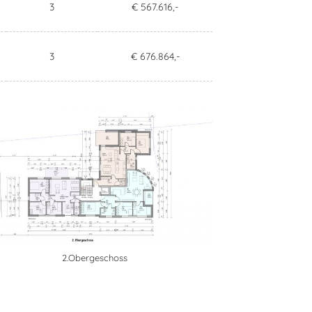
3
€ 567.616,-
3
€ 676.864,-
2.Obergeschoss