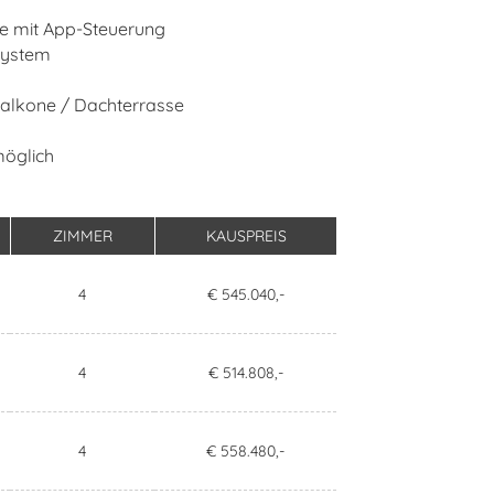
 mit App-Steuerung
system
alkone / Dachterrasse
möglich
ZIMMER
KAUSPREIS
4
€ 545.040,-
4
€ 514.808,-
4
€ 558.480,-