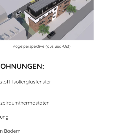
Vogelperspektive (aus Süd-Ost)
WOHNUNGEN:
toff-Isolierglasfenster
nzelraumthermostaten
tung
en Bädern