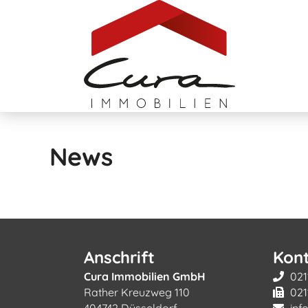
News
Anschrift
Kon
Cura Immobilien GmbH
021
Rather Kreuzweg 110
021
404742 Düsseldorf
inf