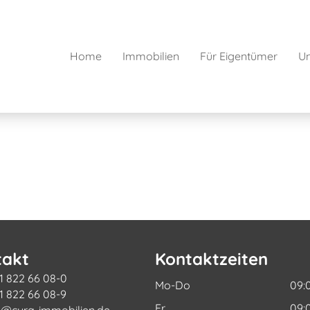
Home
Immobilien
Für Eigentümer
U
takt
Kontaktzeiten
1 822 66 08-0
Mo-Do
09:
1 822 66 08-9
Fr
09:
o@cura-immobilien.de