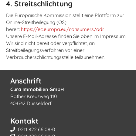
4. Streitschlichtung
Die Europäische Kommission stellt eine Plattform zur
Online-Streitbeilegung (OS)
bereit:
https://ec.europa.eu/consumers/odr
.
Unsere E-Mail-Adresse finden Sie oben im Impressum.
Wir sind nicht bereit oder verpflichtet, an
Streitbeilegungsverfahren vor einer
Verbraucherschlichtungsstelle teilzunehmen.
Anschrift
Cura Immobilien GmbH
Rather Kreuzweg 110
404742 Düsseldorf
Kontakt
0211 822 66 08-0